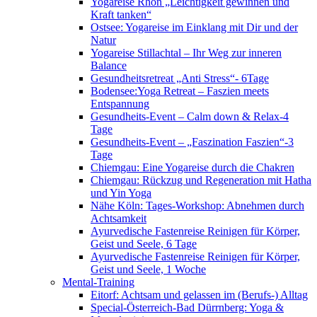
Yogareise Rhön „Leichtigkeit gewinnen und
Kraft tanken“
Ostsee: Yogareise im Einklang mit Dir und der
Natur
Yogareise Stillachtal – Ihr Weg zur inneren
Balance
Gesundheitsretreat „Anti Stress“- 6Tage
Bodensee:Yoga Retreat – Faszien meets
Entspannung
Gesundheits-Event – Calm down & Relax-4
Tage
Gesundheits-Event – „Faszination Faszien“-3
Tage
Chiemgau: Eine Yogareise durch die Chakren
Chiemgau: Rückzug und Regeneration mit Hatha
und Yin Yoga
Nähe Köln: Tages-Workshop: Abnehmen durch
Achtsamkeit
Ayurvedische Fastenreise Reinigen für Körper,
Geist und Seele, 6 Tage
Ayurvedische Fastenreise Reinigen für Körper,
Geist und Seele, 1 Woche
Mental-Training
Eitorf: Achtsam und gelassen im (Berufs-) Alltag
Special-Österreich-Bad Dürrnberg: Yoga &