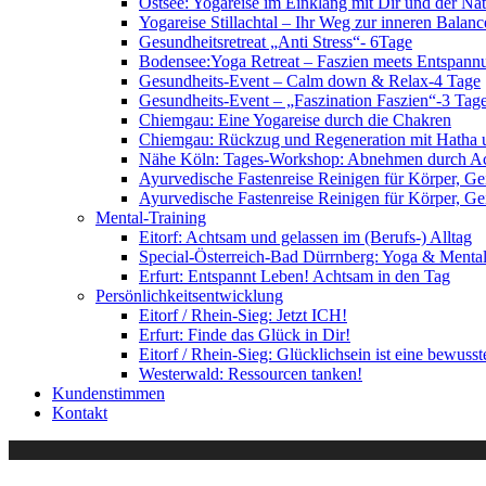
Ostsee: Yogareise im Einklang mit Dir und der Nat
Yogareise Stillachtal – Ihr Weg zur inneren Balanc
Gesundheitsretreat „Anti Stress“- 6Tage
Bodensee:Yoga Retreat – Faszien meets Entspann
Gesundheits-Event – Calm down & Relax-4 Tage
Gesundheits-Event – „Faszination Faszien“-3 Tag
Chiemgau: Eine Yogareise durch die Chakren
Chiemgau: Rückzug und Regeneration mit Hatha 
Nähe Köln: Tages-Workshop: Abnehmen durch Ac
Ayurvedische Fastenreise Reinigen für Körper, Gei
Ayurvedische Fastenreise Reinigen für Körper, Ge
Mental-Training
Eitorf: Achtsam und gelassen im (Berufs-) Alltag
Special-Österreich-Bad Dürrnberg: Yoga & Mental
Erfurt: Entspannt Leben! Achtsam in den Tag
Persönlichkeitsentwicklung
Eitorf / Rhein-Sieg: Jetzt ICH!
Erfurt: Finde das Glück in Dir!
Eitorf / Rhein-Sieg: Glücklichsein ist eine bewuss
Westerwald: Ressourcen tanken!
Kundenstimmen
Kontakt