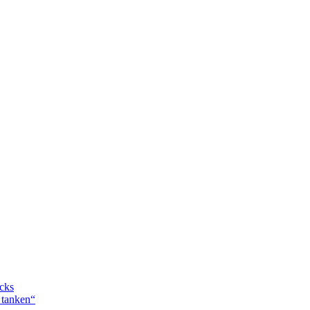
icks
 tanken“