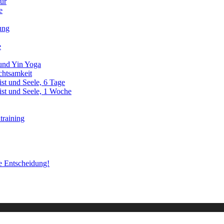
ur
e
ung
e
und Yin Yoga
htsamkeit
st und Seele, 6 Tage
ist und Seele, 1 Woche
training
te Entscheidung!