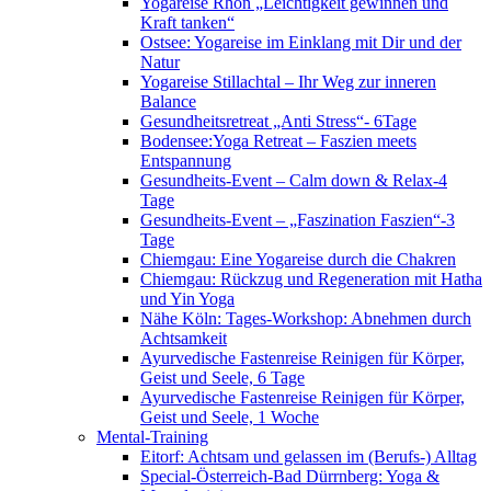
Yogareise Rhön „Leichtigkeit gewinnen und
Kraft tanken“
Ostsee: Yogareise im Einklang mit Dir und der
Natur
Yogareise Stillachtal – Ihr Weg zur inneren
Balance
Gesundheitsretreat „Anti Stress“- 6Tage
Bodensee:Yoga Retreat – Faszien meets
Entspannung
Gesundheits-Event – Calm down & Relax-4
Tage
Gesundheits-Event – „Faszination Faszien“-3
Tage
Chiemgau: Eine Yogareise durch die Chakren
Chiemgau: Rückzug und Regeneration mit Hatha
und Yin Yoga
Nähe Köln: Tages-Workshop: Abnehmen durch
Achtsamkeit
Ayurvedische Fastenreise Reinigen für Körper,
Geist und Seele, 6 Tage
Ayurvedische Fastenreise Reinigen für Körper,
Geist und Seele, 1 Woche
Mental-Training
Eitorf: Achtsam und gelassen im (Berufs-) Alltag
Special-Österreich-Bad Dürrnberg: Yoga &