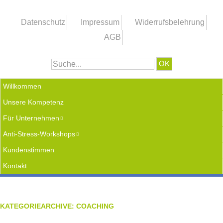
Zum
Artikel
Datenschutz
Impressum
Widerrufsbelehrung
Springen
AGB
Willkommen
Zum Inhalt Springen
Menü
Unsere Kompetenz
Für Unternehmen
Anti-Stress-Workshops
Kundenstimmen
Kontakt
KATEGORIEARCHIVE:
COACHING