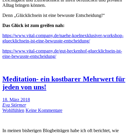
Alltag bringen können.
Denn „Glücklichsein ist eine bewusste Entscheidung!“
Das Glück ist zum greifen nah:
https://www.vital-company.de/naehe-koelnexklusiver-workshop-
gluecklichsein-ist-eine-bewusste-entscheidung/
https://www.vital-company.de/gut-heckenhof-gluecklichsein-ist-
eine-bewusste-entscheidung/
Meditation- ein kostbarer Mehrwert für
jeden von uns!
18. März 2018
Eva Störmer
Wohlfühlen
Keine Kommentare
In meinen bisherigen Blogbeiträgen habe ich oft berichtet, wie