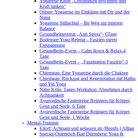
Yogareise Rhön „Leichtigkeit gewinnen und
Kraft tanken“
Ostsee: Yogareise im Einklang mit Dir und der
Natur
Yogareise Stillachtal – Ihr Weg zur inneren
Balance
Gesundheitsretreat „Anti Stress“- 6Tage
Bodensee:Yoga Retreat – Faszien meets
Entspannung
Gesundheits-Event – Calm down & Relax-4
Tage
Gesundheits-Event – „Faszination Faszien“-3
Tage
Chiemgau: Eine Yogareise durch die Chakren
Chiemgau: Rückzug und Regeneration mit Hatha
und Yin Yoga
Nähe Köln: Tages-Workshop: Abnehmen durch
Achtsamkeit
Ayurvedische Fastenreise Reinigen für Körper,
Geist und Seele, 6 Tage
Ayurvedische Fastenreise Reinigen für Körper,
Geist und Seele, 1 Woche
Mental-Training
Eitorf: Achtsam und gelassen im (Berufs-) Alltag
Special-Österreich-Bad Dürrnberg: Yoga &