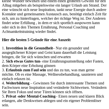
kleine Wunder bewirken und einem einen größeren Gewinn für den
Alltag mitgeben als beispielsweise ein langer Urlaub am Strand. Der
eine wünscht sich neue Inspiration, tankt neue Energie durch andere
Kontakte und gemeinsamen Austausch aus, benötigt einfach Zeit für
sich, um zu hinterfragen, welcher der richtige Weg ist. Der Anderen
findet seine Erfüllung , in dem er sich sportlich auspowern kann
oder sich in den Themen Ernährung, Personal Coaching und
Achtsamkeitstraining wieder findet.
Hier die besten 5 Gründe für eine Auszeit:
1.
Investition in die Gesundheit
– Nur ein gesunder und
ausgeglichener Körper und Geist kann dauerhaft die Leistung
bringen, die Sie sich wünschen und erwarten
2.
Sich etwas Gutes tun-
eine Ernährungsumstellung oder Fasten,
dem Körper eine Erholung gönnen
3.
Erlaubnis zum Faul sein
und das zu tun, was man gerne
möchte. Ob es eine Massage, Wellnessbehandlung, saunieren und
einfach relaxen ist.
4.
Weiterbildung
– Gewinnen Sie durch interessante Themen und
Fachwissen neue Inspiration und veränderte Sichtweisen. Verändern
Sie Ihren Fokus und neue Türen können sich öffnen.
5.
Privat -oder Mental-Coaching
– Einen neuen und klaren Blick
erlangen, alte Denkweisen ablegen und ein eigener Problemlöser
sein.