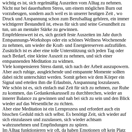
wichtig es ist, sich regelmäßig Auszeiten vom Alltag zu nehmen.
Nicht nur bei dauerhaftem Stress, um einem möglichen Burn out
vorzubeugen, sondern auch weil es in unserer heutigen Zeit , wo
Druck und Anspannung schon zum Berufsalltag gehören, ein immer
wichtigerer Bestandteil ist, etwas für sich und seine Gesundheit zu
tun, um an mentaler Stärke zu gewinnen.
Empfehlenswert ist es, sich gezielt feste Auszeiten im Jahr durch
Entspannungs-Workshops oder ein schönes Wellness Wochenende
zu nehmen, um wieder die Kraft- und Energiereserven aufzufüllen.
Zusätzlich ist es aber eine tolle Unterstützung sich jeden Tag oder
nach Bedarf, eine kleine Auszeit zu nehmen, und sich einer
entspannenden Meditation zu widmen.
Viele kompensieren Stress damit, sich nach der Arbeit auszupowern.
Aber auch ruhige, ausgleichende und entspannte Momente sollten
dabei nicht unterschätzt werden. Somit geben wir dem Körper ein
Signal und erteilen ihm die Erlaubnis, Anspannung loszulassen.
Wie schön ist es, sich einfach mal Zeit für sich zu nehmen, zur Ruhe
zu kommen, das Gedankenkarussell zu durchbrechen, wieder an
innerer Balance zu gewinnen und nah bei sich zu sein und den Blick
wieder auf das Wesentliche zu richten.
Aber eine Meditation ist ein Lernprozess und erfordert auch ein
bisschen Geduld mich sich selbst. Es benötigt Zeit, sich wieder auf
sich einzulassen und zuzulassen, sich wieder achtsam
wahrzunehmen und Empfindungen zu spüren.
Im Alltag funktionieren wir oft, da haben Emotionen oft kein Platz