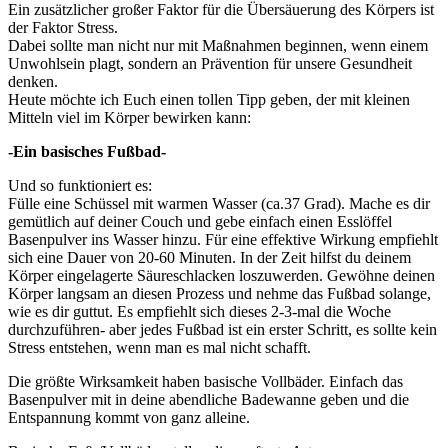
Ein zusätzlicher großer Faktor für die Übersäuerung des Körpers ist
der Faktor Stress.
Dabei sollte man nicht nur mit Maßnahmen beginnen, wenn einem
Unwohlsein plagt, sondern an Prävention für unsere Gesundheit
denken.
Heute möchte ich Euch einen tollen Tipp geben, der mit kleinen
Mitteln viel im Körper bewirken kann:
-Ein basisches Fußbad-
Und so funktioniert es:
Fülle eine Schüssel mit warmen Wasser (ca.37 Grad). Mache es dir
gemütlich auf deiner Couch und gebe einfach einen Esslöffel
Basenpulver ins Wasser hinzu. Für eine effektive Wirkung empfiehlt
sich eine Dauer von 20-60 Minuten. In der Zeit hilfst du deinem
Körper eingelagerte Säureschlacken loszuwerden. Gewöhne deinen
Körper langsam an diesen Prozess und nehme das Fußbad solange,
wie es dir guttut. Es empfiehlt sich dieses 2-3-mal die Woche
durchzuführen- aber jedes Fußbad ist ein erster Schritt, es sollte kein
Stress entstehen, wenn man es mal nicht schafft.
Die größte Wirksamkeit haben basische Vollbäder. Einfach das
Basenpulver mit in deine abendliche Badewanne geben und die
Entspannung kommt von ganz alleine.