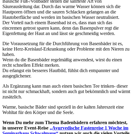
Basische Fuß-/Vollbäder stellen die sanfteste Art von
Säureausleitung dar. Durch das warme Wasser können sich die
Hautporen öffnen und die sauren Schlacken gelangen an die
Hautoberfläche und werden im basischen Wasser neutralisiert.
Der Vorteil nach einem Basenbad ist es, dass man sich das
eincremen getrost sparen kann, denn das Basenpulver regt die
Eigenfettung der Haut an und lässt sie geschmeidig werden.
Die Voraussetzung für die Durchführung von Basenbäder ist es,
keine Herz-Kreislauf-Erkrankung oder Probleme mit den Nieren zu
haben.
Wenn du die Basenbäder regelmäßig anwendest, wirst du einen
recht schnellen Effekt merken.
Du erlangst ein besseres Hautbild, fühlst dich entspannter und
ausgeglichener.
Als Ergänzung kann man auch einen basischen Tee trinken- dieser
ist nicht nur schmackhaft, sondern auch gut bekömmlich und wärmt
zusätzlich.
Warme, basische Bäder sind speziell in der kalten Jahreszeit eine
Wohltat für den Körper und die Seele.
Wenn Du mehr zum Thema Badenbädern erfahren möchtest,
in unserer Event-Reise
„Ayurvedische Fastenreise 1 Woche im
Seminarhaus Schwalmaue“
nutzen wir auch die vielen Vorteile